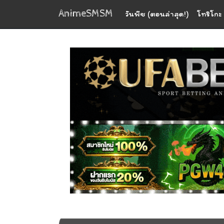
AnimeSMSM
วันพีซ (ตอนล่าสุด!)
โทริโกะ