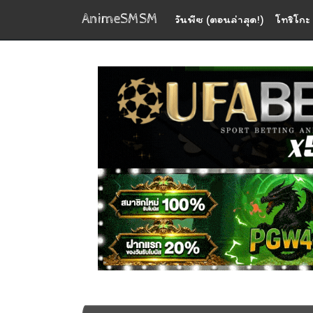
AnimeSMSM
วันพีซ (ตอนล่าสุด!)
โทริโกะ