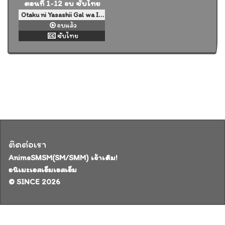
Otaku ni Yasashii Gal wa Inai!? สาวแกลไม่ได้ใจดีกับโอตาคุหรอกเหรอ!? ตอนที่ 1-12 จบ ซับไทย
จบแล้ว
ซับไทย
ติดต่อเรา
AnimeSMSM(SM/SMM) เจ้าเดิม!
อนิเมะเอสเอ็มเอสเอ็ม
© SINCE 2026