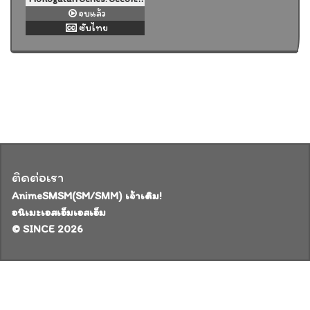
จบแล้ว
ซับไทย
ติดต่อเรา
AnimeSMSM(SM/SMM) เจ้าเดิม!
อนิเมะเอสเอ็มเอสเอ็ม
© SINCE 2026