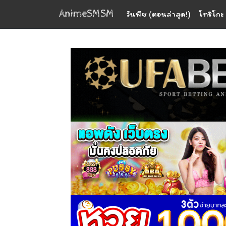
AnimeSMSM
วันพีซ (ตอนล่าสุด!)
โทริโกะ