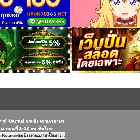
Paripi Koumei ขงเบ้ง เจาะเวลามาปั้นดาว ตอนที่ 1-12 จบ ซับไทย