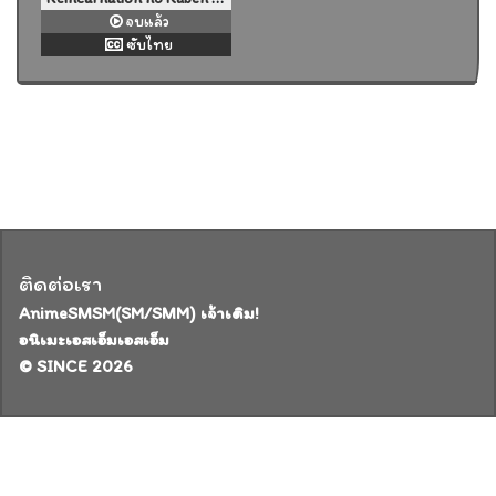
จบแล้ว
ซับไทย
ติดต่อเรา
AnimeSMSM(SM/SMM) เจ้าเดิม!
อนิเมะเอสเอ็มเอสเอ็ม
© SINCE 2026