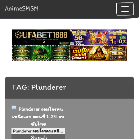
AnimeSMSM
TAG: Plunderer
Plunderer จอมโจรคนเหนือเลข ตอนที่ 1-24 จบ ซับไทย
จบแล้ว