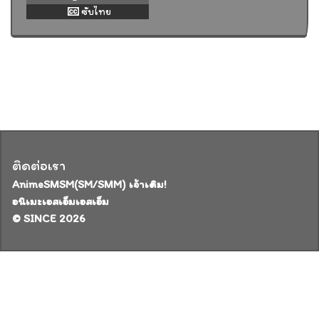
ซับไทย
ติดต่อเรา
AnimeSMSM(SM/SMM) เจ้าเดิม!
อนิเมะเอสเอ็มเอสเอ็ม
© SINCE 2026