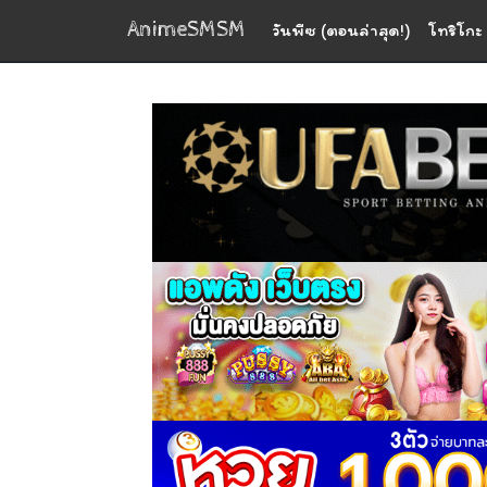
AnimeSMSM
วันพีซ (ตอนล่าสุด!)
โทริโกะ