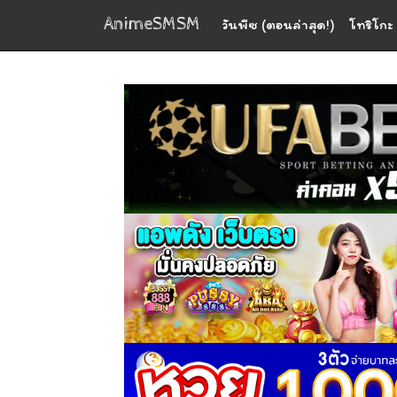
AnimeSMSM
วันพีซ (ตอนล่าสุด!)
โทริโกะ