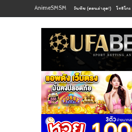
AnimeSMSM
วันพีซ (ตอนล่าสุด!)
โทริโกะ