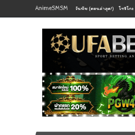
AnimeSMSM
วันพีซ (ตอนล่าสุด!)
โทริโกะ