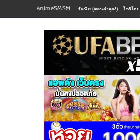
AnimeSMSM
วันพีซ (ตอนล่าสุด!)
โทริโกะ