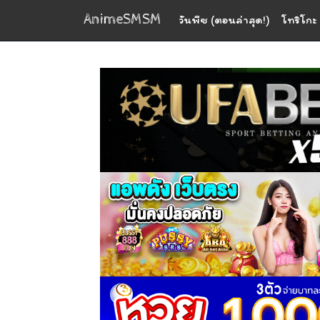
AnimeSMSM
วันพีซ (ตอนล่าสุด!)
โทริโกะ