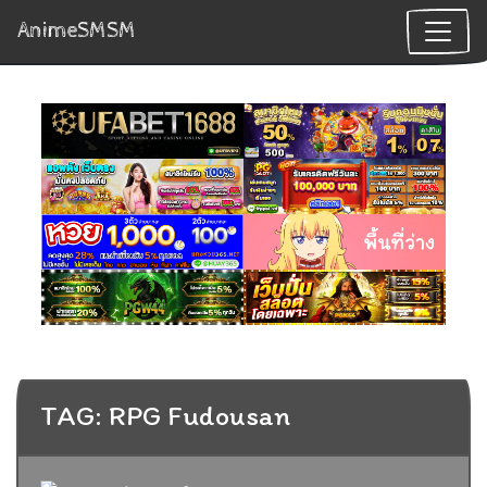
AnimeSMSM
TAG: RPG Fudousan