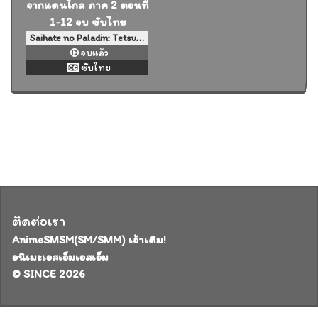
Saihate no Paladin: Tetsusabi no Yama no Ou พาลาดิน ยอดอัศวินจากแดนไกล ภาค 2 ตอนที่ 1-12 จบ ซับไทย
จบแล้ว
ซับไทย
ติดต่อเรา
AnimeSMSM(SM/SMM) เจ้าเดิม!
อนิเมะเอสเอ็มเอสเอ็ม
© SINCE 2026