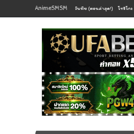
AnimeSMSM
วันพีซ (ตอนล่าสุด!)
โทริโกะ