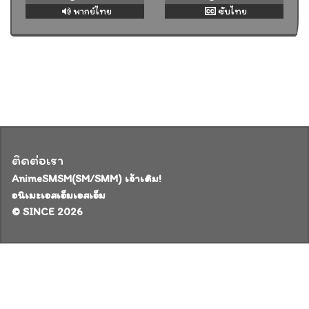
พากย์ไทย
ซับไทย
ติดต่อเรา
AnimeSMSM(SM/SMM) เจ้าเดิม!
อนิเมะเอสเอ็มเอสเอ็ม
© SINCE 2026