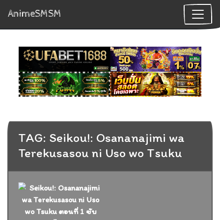
AnimeSMSM
TAG: Seikou!: Osananajimi wa
Terekusasou ni Uso wo Tsuku