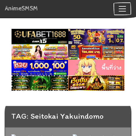
AnimeSMSM
TAG: Seitokai Yakuindomo