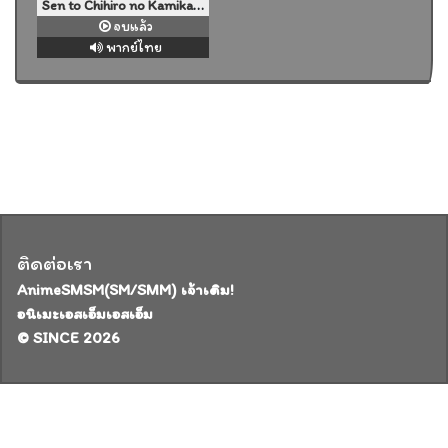
Sen to Chihiro no Kamikakushi มิติวิญญาณมหัศจรรย์ พากย์ไทย
จบแล้ว
พากย์ไทย
ติดต่อเรา
AnimeSMSM(SM/SMM) เจ้าเดิม!
อนิเมะเอสเอ็มเอสเอ็ม
© SINCE 2026