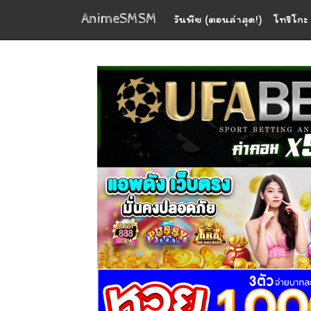
AnimeSMSM
วันพีซ (ตอนล่าสุด!)
โทริโกะ